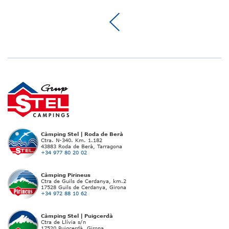
Càmping Stel | Roda de Berà
Ctra. N-340. Km. 1.182
43883 Roda de Berà, Tarragona
+34 977 80 20 02
Càmping Pirineus
Ctra de Guils de Cerdanya, km.2
17528 Guils de Cerdanya, Girona
+34 972 88 10 62
Càmping Stel | Puigcerdà
Ctra de Llívia s/n
17520 Puigcerdà, Girona