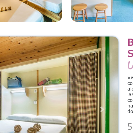
S
U
Vi
co
al
la
co
ha
do
Next