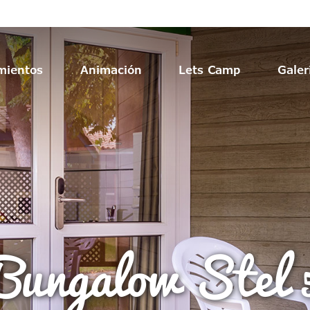
mientos
Animación
Lets Camp
Galer
Bungalow Stel