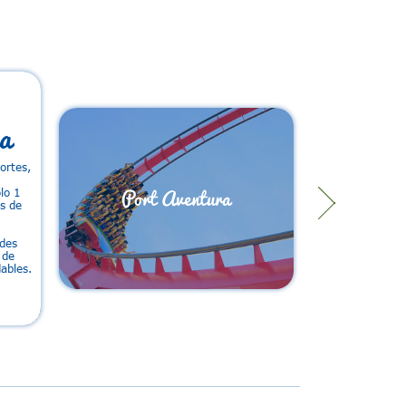
a
ortes,
Port Aventura
lo 1
s de
des
 de
ables.