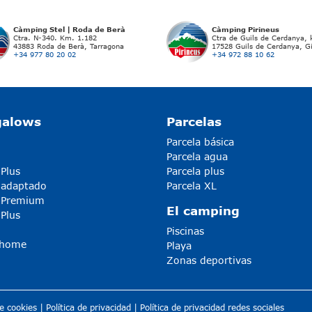
Càmping Stel | Roda de Berà
Càmping Pirineus
Ctra. N-340. Km. 1.182
Ctra de Guils de Cerdanya,
43883 Roda de Berà, Tarragona
17528 Guils de Cerdanya, G
+34 977 80 20 02
+34 972 88 10 62
galows
Parcelas
Parcela básica
Parcela agua
 Plus
Parcela plus
 adaptado
Parcela XL
5 Premium
El camping
 Plus
Piscinas
-home
Playa
Zonas deportivas
de cookies
|
Política de privacidad
|
Política de privacidad redes sociales