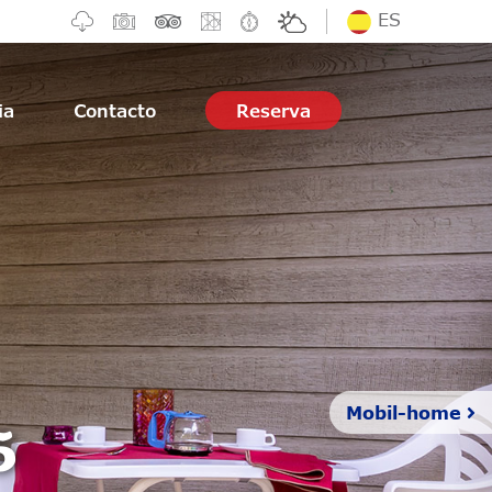
ES
ia
Contacto
Reserva
5
Mobil-home