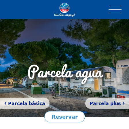
We love camping!
Parcela agua
Parcela básica
Parcela plus
Reservar