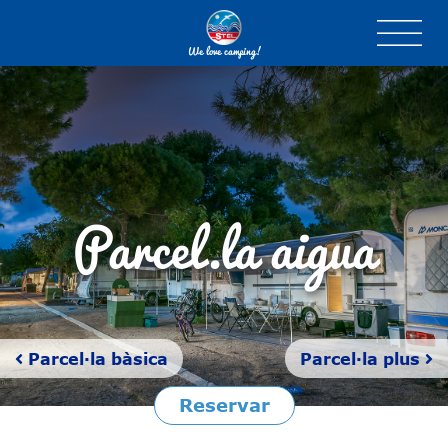
We love camping!
Parcel·la aigua
Parcel·la bàsica
Parcel·la plus
Reservar