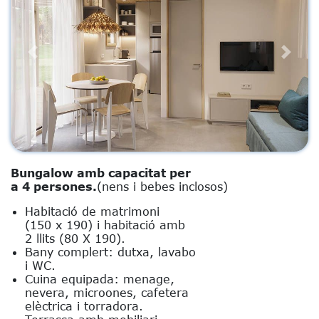
Previous
Next
Bungalow amb capacitat per
a 4 persones.
(nens i bebes inclosos)
Habitació de matrimoni
(150 x 190) i habitació amb
2 llits (80 X 190).
Bany complert: dutxa, lavabo
i WC.
Cuina equipada: menage,
nevera, microones, cafetera
elèctrica i torradora.