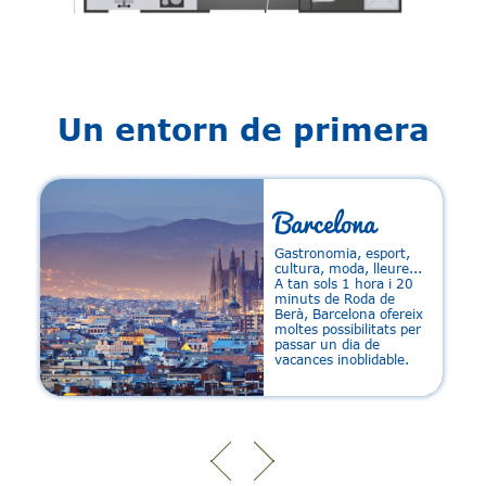
Un entorn de primera
Barcelona
f
Gastronomia, esport,
cultura, moda, lleure...
A tan sols 1 hora i 20
minuts de Roda de
Berà, Barcelona ofereix
moltes possibilitats per
passar un dia de
vacances inoblidable.