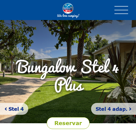
We love camping!
Bungalow Stel
4
Plus
Stel 4
Stel 4 adap.
Reservar