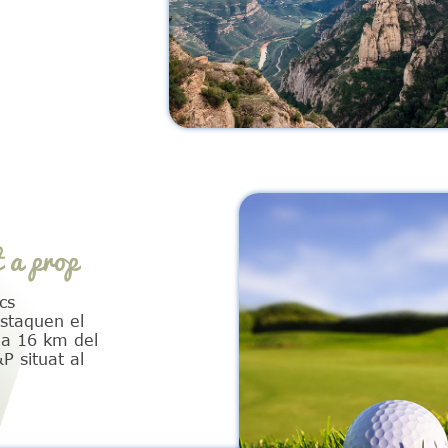
 a prop
cs
staquen el
 a 16 km del
P situat al