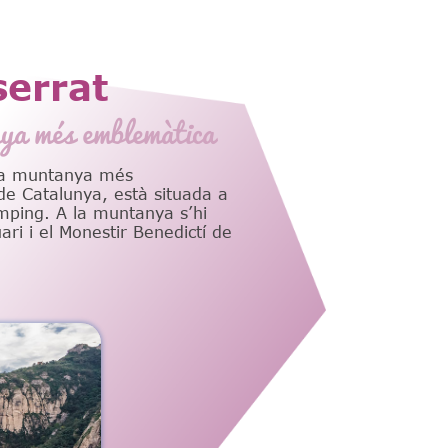
errat
ya més emblemàtica
la muntanya més
e Catalunya, està situada a
ping. A la muntanya s’hi
ari i el Monestir Benedictí de