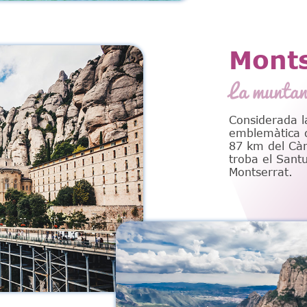
Monts
La muntan
Considerada 
emblemàtica d
87 km del Càm
troba el Santu
Montserrat.