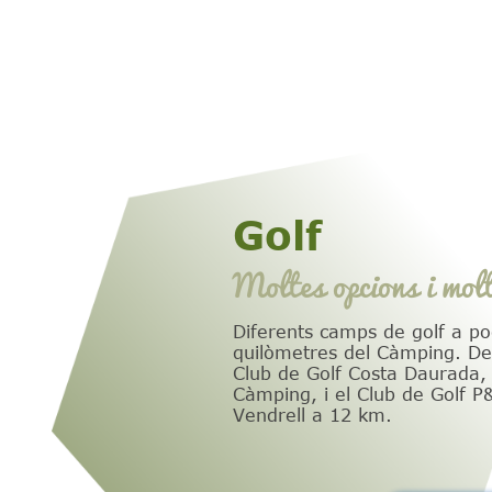
Golf
Moltes opcions i molt
Diferents camps de golf a po
quilòmetres del Càmping. De
Club de Golf Costa Daurada,
Càmping, i el Club de Golf P&
Vendrell a 12 km.