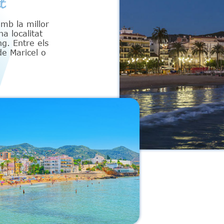
t
amb la millor
a localitat
g. Entre els
de Maricel o