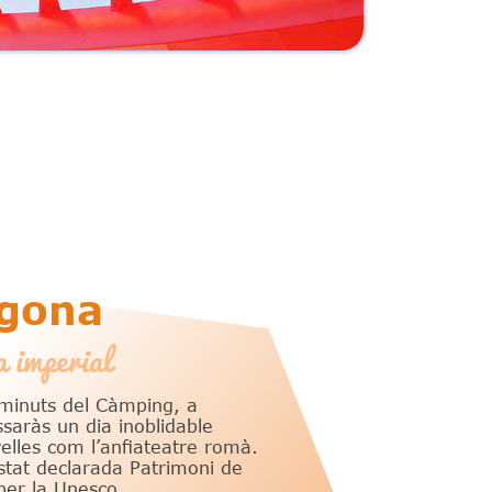
agona
 imperial
 minuts del Càmping, a
saràs un dia inoblidable
elles com l’anfiateatre romà.
estat declarada Patrimoni de
per la Unesco.