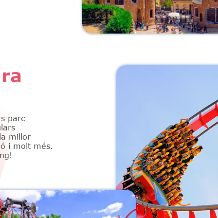
ura
rs parc
lars
la millor
ió i molt més.
ng!