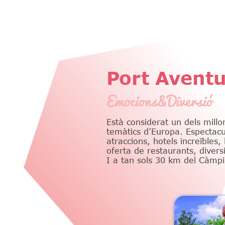
Port Avent
Emocions&Diversió
Està considerat un dels millo
temàtics d’Europa. Espectacu
atraccions, hotels increïbles, 
oferta de restaurants, divers
I a tan sols 30 km del Càmpi