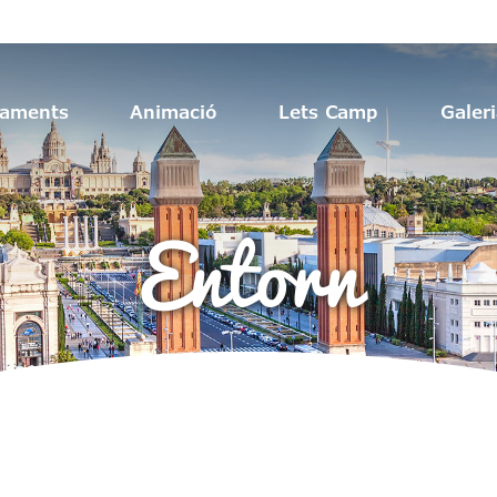
jaments
Animació
Lets Camp
Galer
Entorn