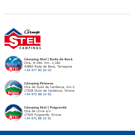
Càmping Stel | Roda de Berà
Ctra. N-340. Km. 1.182
43883 Roda de Berà, Tarragona
+34 977 80 20 02
Càmping Pirineus
Ctra de Guils de Cerdanya, km.2
17528 Guils de Cerdanya, Girona
+34 972 88 10 62
Càmping Stel | Puigcerdà
Ctra de Llívia s/n
17520 Puigcerdà, Girona
+34 972 88 23 61