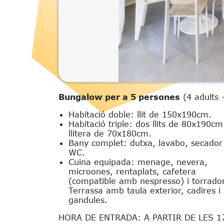
Bungalow per a 5 persones
(4 adults 
Habitació doble: llit de 150x190cm.
Habitació triple: dos llits de 80x190cm.
llitera de 70x180cm.
Bany complet: dutxa, lavabo, secador 
WC.
Cuina equipada: menage, nevera,
microones, rentaplats, cafetera
(compatible amb nespresso) i torrado
Terrassa amb taula exterior, cadires i
gandules.
HORA DE ENTRADA: A PARTIR DE LES 1