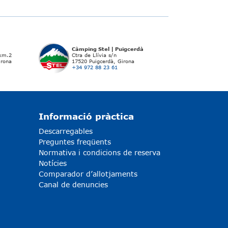
Càmping Stel | Puigcerdà
 km.2
Ctra de Llívia s/n
irona
17520 Puigcerdà, Girona
+34 972 88 23 61
Informació pràctica
Descarregables
Preguntes freqüents
Normativa i condicions de reserva
Notícies
Comparador d’allotjaments
Canal de denuncies