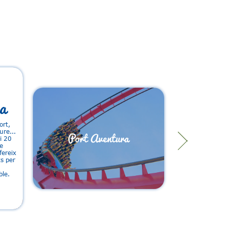
a
ort,
ure...
Port Aventura
i 20
e
fereix
ts per
ble.