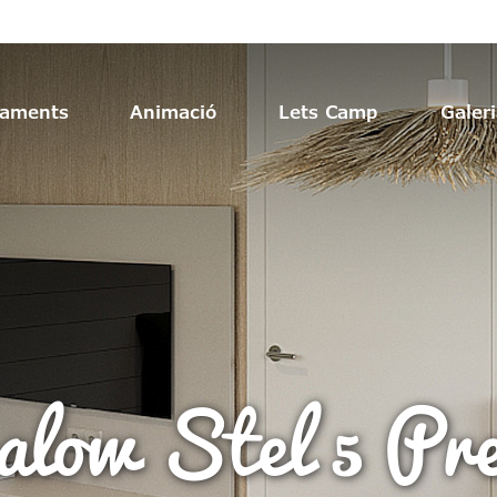
jaments
Animació
Lets Camp
Galer
alow Stel
5
Pre