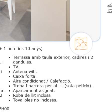
+ 1 nen fins 10 anys)
Terrassa amb taula exterior, cadires i 2
 i
gandules.
TV.
i
Antena wifi.
Caixa forta.
Aire condicionat / Calefacció.
Trona i barrera per al llit (sota petició)..
ra.
Aparcament asignat.
 2
Roba de llit inclosa
Tovalloles no incloses.
7H00