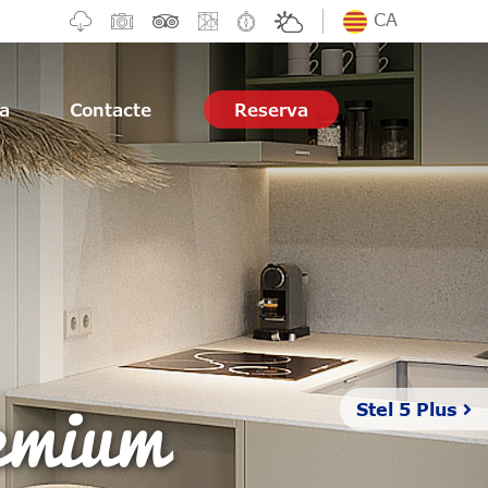
CA
ia
Contacte
Reserva
mium
Stel 5 Plus