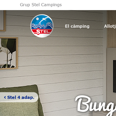
Grup Stel Campings
El càmping
Allot
Bung
Stel 4 adap.