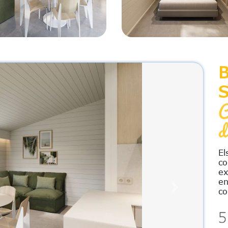
S
C
d
El
co
ex
en
co
Next