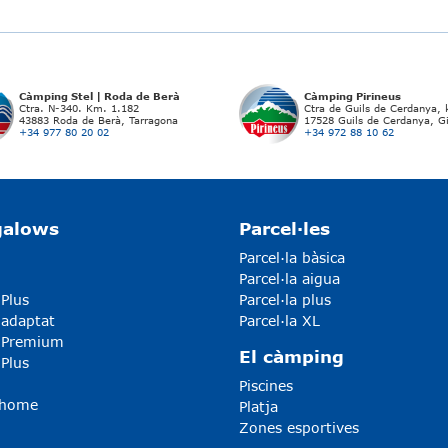
Càmping Stel | Roda de Berà
Càmping Pirineus
Ctra. N-340. Km. 1.182
Ctra de Guils de Cerdanya,
43883 Roda de Berà, Tarragona
17528 Guils de Cerdanya, G
+34 977 80 20 02
+34 972 88 10 62
galows
Parcel·les
Parcel·la bàsica
Parcel·la aigua
 Plus
Parcel·la plus
 adaptat
Parcel·la XL
5 Premium
El càmping
 Plus
Piscines
-home
Platja
Zones esportives