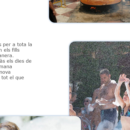
 per a tota la
els fills
anera.
às els dies de
emana
 nova
tot el que