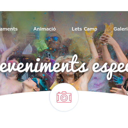
jaments
Animació
Lets Camp
Galer
eveniments espec