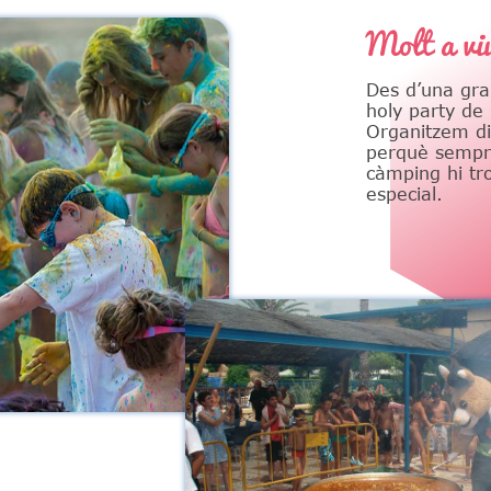
Molt a vi
Des d’una gra
holy party de 
Organitzem di
perquè sempre
càmping hi tr
especial.