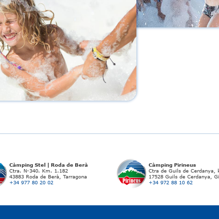
Càmping Stel | Roda de Berà
Càmping Pirineus
Ctra. N-340. Km. 1.182
Ctra de Guils de Cerdanya,
43883 Roda de Berà, Tarragona
17528 Guils de Cerdanya, G
+34 977 80 20 02
+34 972 88 10 62