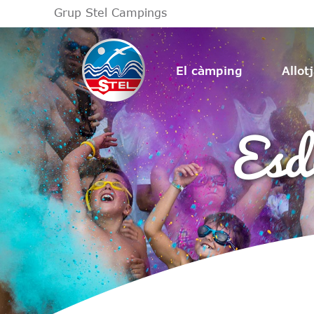
Grup Stel Campings
El càmping
Allot
Esd