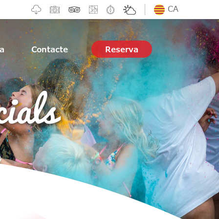
CA
ia
Contacte
Reserva
ials