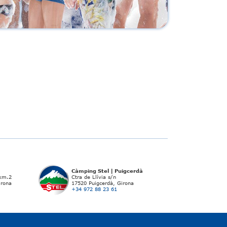
Càmping Stel | Puigcerdà
 km.2
Ctra de Llívia s/n
irona
17520 Puigcerdà, Girona
+34 972 88 23 61