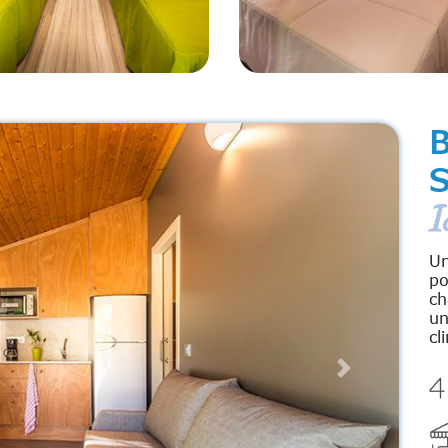
S
I
Un
po
ch
un
cl
Next