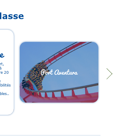
lasse
e
rt,
à
Port Aventura
re 20
e
ilités
bles..