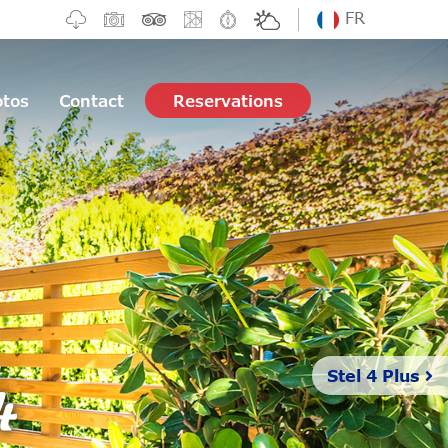
FR
otos
Contact
Reservations
4
Stel 4 Plus