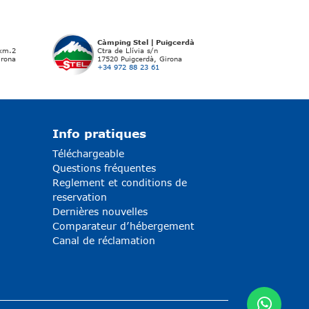
Càmping Stel | Puigcerdà
 km.2
Ctra de Llívia s/n
irona
17520 Puigcerdà, Girona
+34 972 88 23 61
Info pratiques
Téléchargeable
Questions fréquentes
Reglement et conditions de
reservation
Dernières nouvelles
Comparateur d’hébergement
Canal de réclamation