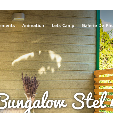
ements
Animation
Lets Camp
Galerie De Ph
Bungalow Stel