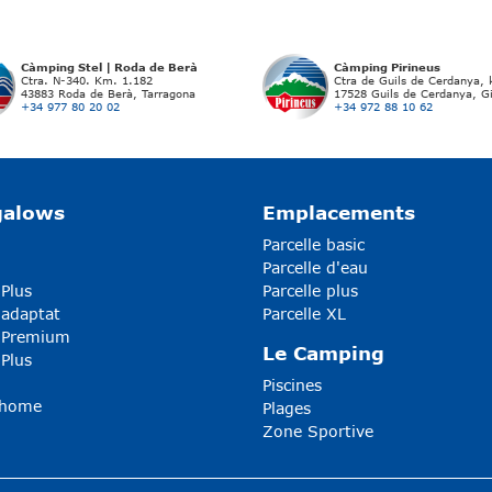
Càmping Stel | Roda de Berà
Càmping Pirineus
Ctra. N-340. Km. 1.182
Ctra de Guils de Cerdanya,
43883 Roda de Berà, Tarragona
17528 Guils de Cerdanya, G
+34 977 80 20 02
+34 972 88 10 62
galows
Emplacements
Parcelle basic
Parcelle d'eau
 Plus
Parcelle plus
 adaptat
Parcelle XL
5 Premium
Le Camping
 Plus
Piscines
-home
Plages
Zone Sportive