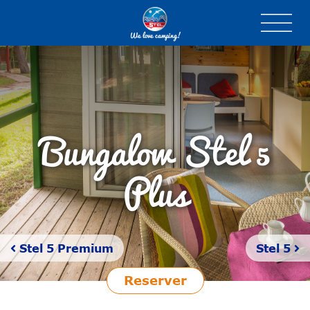
We love camping!
Bungalow Stel
5
Plus
Stel 5 Premium
Stel 5
Reserver