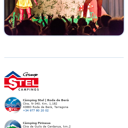
Càmping Stel | Roda de Berà
Ctra. N-340. Km. 1.182
43883 Roda de Berà, Tarragona
+34 977 80 20 02
Càmping Pirineus
Ctra de Guils de Cerdanya, km.2