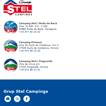
Càmping Stel | Roda de Berà
Ctra. N-340. Km. 1.182
43883 Roda de Berà, Tarragona
+34 977 80 20 02
Càmping Pirineus
Ctra de Guils de Cerdanya, km.2
17528 Guils de Cerdanya, Girona
+34 972 88 10 62
Càmping Stel | Puigcerdà
Ctra de Llívia s/n
17520 Puigcerdà, Girona
+34 972 88 23 61
Grup Stel Campings