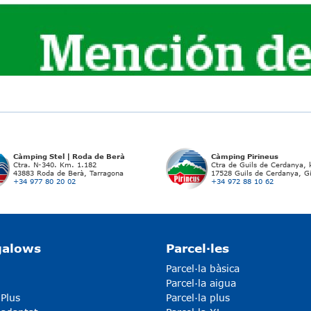
Càmping Stel | Roda de Berà
Càmping Pirineus
Ctra. N-340. Km. 1.182
Ctra de Guils de Cerdanya,
43883 Roda de Berà, Tarragona
17528 Guils de Cerdanya, G
+34 977 80 20 02
+34 972 88 10 62
galows
Parcel·les
Parcel·la bàsica
Parcel·la aigua
 Plus
Parcel·la plus