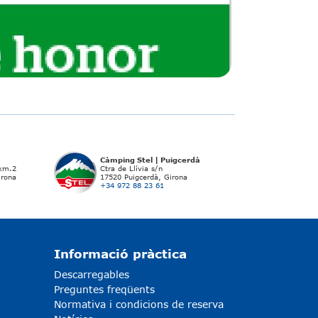
Càmping Stel | Puigcerdà
 km.2
Ctra de Llívia s/n
irona
17520 Puigcerdà, Girona
+34 972 88 23 61
Informació pràctica
Descarregables
Preguntes freqüents
Normativa i condicions de reserva