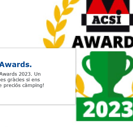
 Awards.
 Awards 2023. Un
es gràcies si ens
re preciós càmping!