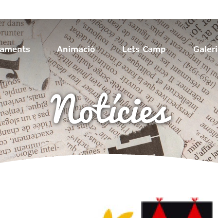
jaments
Animació
Lets Camp
Galer
Notícies