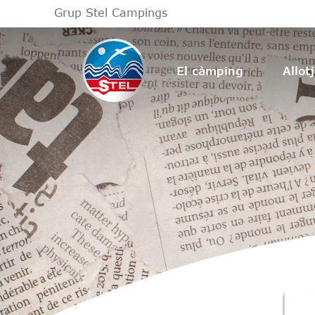
Grup Stel Campings
El càmping
Allot