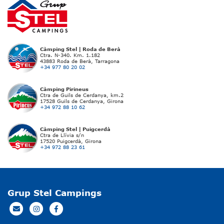
Càmping Stel | Roda de Berà
Ctra. N-340. Km. 1.182
43883 Roda de Berà, Tarragona
+34 977 80 20 02
Càmping Pirineus
Ctra de Guils de Cerdanya, km.2
17528 Guils de Cerdanya, Girona
+34 972 88 10 62
Càmping Stel | Puigcerdà
Ctra de Llívia s/n
17520 Puigcerdà, Girona
+34 972 88 23 61
Grup Stel Campings