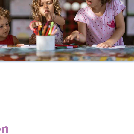
us
Next
on