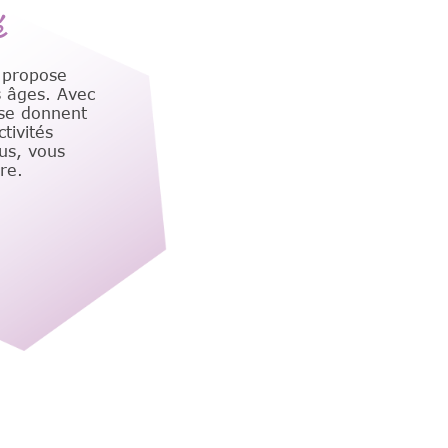
é
 propose
s âges. Avec
 se donnent
tivités
ous, vous
re.