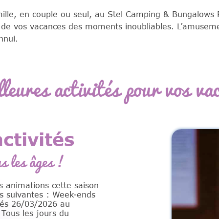
ille, en couple ou seul, au Stel Camping & Bungalows 
t de vos vacances des moments inoubliables. L’amusement
nnui.
lleures activités pour vos va
ctivités
s les âges !
s animations cette saison
s suivantes : Week-ends
riés 26/03/2026 au
Tous les jours du