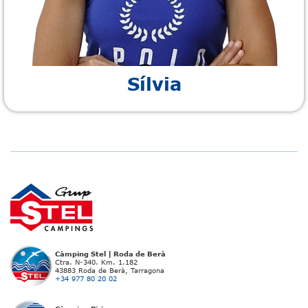
Sílvia
Càmping Stel | Roda de Berà
Ctra. N-340. Km. 1.182
43883 Roda de Berà, Tarragona
+34 977 80 20 02