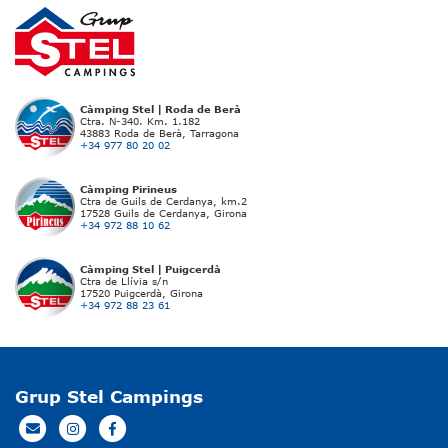
Càmping Stel | Roda de Berà
Ctra. N-340. Km. 1.182
43883 Roda de Berà, Tarragona
+34 977 80 20 02
Càmping Pirineus
Ctra de Guils de Cerdanya, km.2
17528 Guils de Cerdanya, Girona
+34 972 88 10 62
Càmping Stel | Puigcerdà
Ctra de Llívia s/n
17520 Puigcerdà, Girona
+34 972 88 23 61
Grup Stel Campings