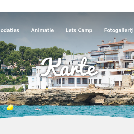
odaties
Animatie
Lets Camp
Fotogallerij
Karte