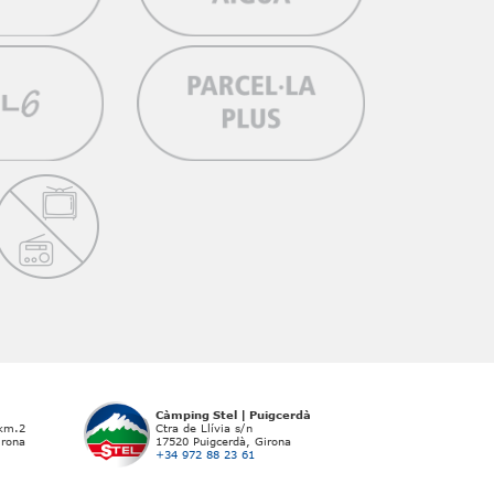
Càmping Stel | Puigcerdà
 km.2
Ctra de Llívia s/n
irona
17520 Puigcerdà, Girona
+34 972 88 23 61