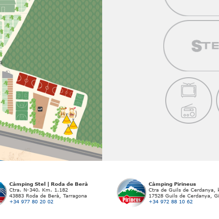
Càmping Stel | Roda de Berà
Càmping Pirineus
Ctra. N-340. Km. 1.182
Ctra de Guils de Cerdanya,
43883 Roda de Berà, Tarragona
17528 Guils de Cerdanya, G
+34 977 80 20 02
+34 972 88 10 62