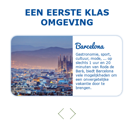
EEN EERSTE KLAS
OMGEVING
Barcelona
n
Gastronomie, sport,
cultuur, mode, ... op
slechts 1 uur en 20
minuten van Roda de
Barà, biedt Barcelona
vele mogelijkheden om
een ​​onvergetelijke
p
vakantie door te
brengen.