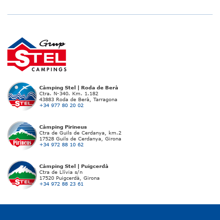
Càmping Stel | Roda de Berà
Ctra. N-340. Km. 1.182
43883 Roda de Berà, Tarragona
+34 977 80 20 02
Càmping Pirineus
Ctra de Guils de Cerdanya, km.2
17528 Guils de Cerdanya, Girona
+34 972 88 10 62
Càmping Stel | Puigcerdà
Ctra de Llívia s/n
17520 Puigcerdà, Girona
+34 972 88 23 61