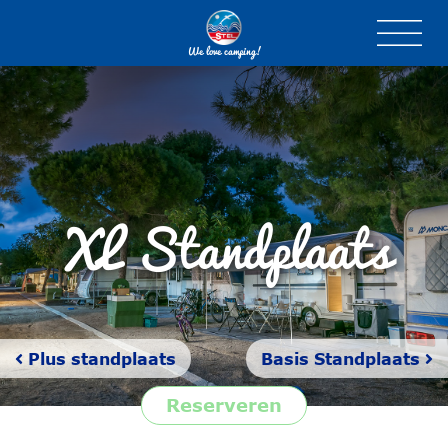
We love camping!
XL Standplaats
Plus standplaats
Basis Standplaats
Reserveren