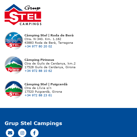
Càmping Stel | Roda de Berà
Ctra. N-340. Km. 1.182
43883 Roda de Berà, Tarragona
+34 977 80 20 02
Càmping Pirineus
Ctra de Guils de Cerdanya, km.2
17528 Guils de Cerdanya, Girona
+34 972 88 10 62
Càmping Stel | Puigcerdà
Ctra de Llívia s/n
17520 Puigcerdà, Girona
+34 972 88 23 61
Grup Stel Campings