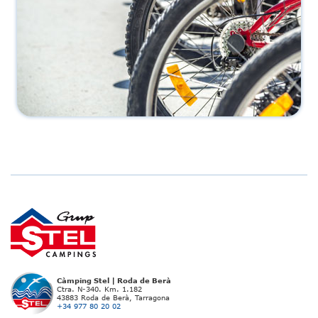
Càmping Stel | Roda de Berà
Ctra. N-340. Km. 1.182
43883 Roda de Berà, Tarragona
+34 977 80 20 02