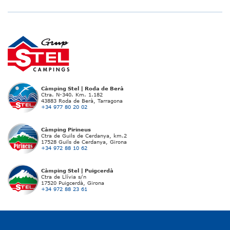
Càmping Stel | Roda de Berà
Ctra. N-340. Km. 1.182
43883 Roda de Berà, Tarragona
+34 977 80 20 02
Càmping Pirineus
Ctra de Guils de Cerdanya, km.2
17528 Guils de Cerdanya, Girona
+34 972 88 10 62
Càmping Stel | Puigcerdà
Ctra de Llívia s/n
17520 Puigcerdà, Girona
+34 972 88 23 61