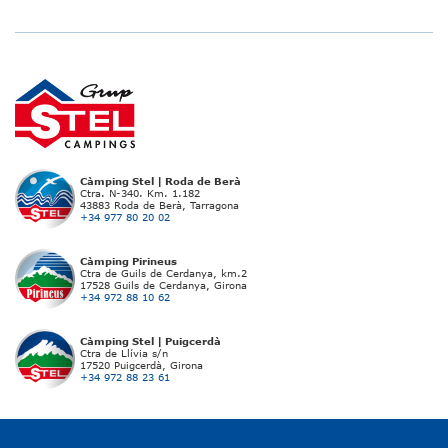
Càmping Stel | Roda de Berà
Ctra. N-340. Km. 1.182
43883 Roda de Berà, Tarragona
+34 977 80 20 02
Càmping Pirineus
Ctra de Guils de Cerdanya, km.2
17528 Guils de Cerdanya, Girona
+34 972 88 10 62
Càmping Stel | Puigcerdà
Ctra de Llívia s/n
17520 Puigcerdà, Girona
+34 972 88 23 61