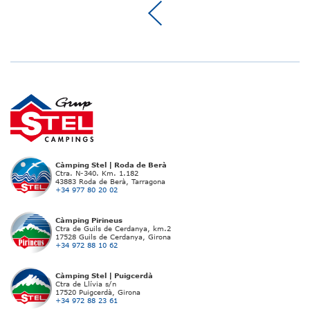
Càmping Stel | Roda de Berà
Ctra. N-340. Km. 1.182
43883 Roda de Berà, Tarragona
+34 977 80 20 02
Càmping Pirineus
Ctra de Guils de Cerdanya, km.2
17528 Guils de Cerdanya, Girona
+34 972 88 10 62
Càmping Stel | Puigcerdà
Ctra de Llívia s/n
17520 Puigcerdà, Girona
+34 972 88 23 61