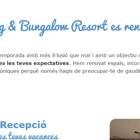
g & Bungalow Resort es ren
porada amb més il·lusió que mai i amb un objectiu 
es les teves expectatives
. Hem renovat espais, incor
 úniques perquè només hagis de preocupar-te de gaudi
Recepció
es teves vacances