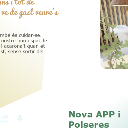
ns i tot de
 ve de gust veure's
mbé és cuidar-se.
 nostre nou espai de
 i acarona't quan et
st, sense sortir del
Nova APP i
Polseres