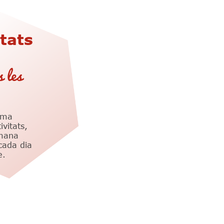
tats
s les
ama
vitats,
tmana
cada dia
e.