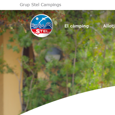
Grup Stel Campings
El càmping
Allot