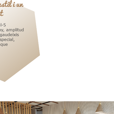
stil i un
t
l-5
y, amplitud
 gaudeixis
pecial,
 que