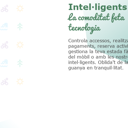
Intel·ligents
La comoditat feta
tecnologia
Controla accessos, realitz
pagaments, reserva activi
gestiona la teva estada f
del mòbil o amb les nostr
intel·ligents. Oblida't de l
guanya en tranquil·litat.