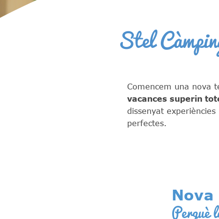
Stel Càmpin
Comencem una nova tem
vacances superin tot
dissenyat experiències
perfectes.
Nova 
Perquè l