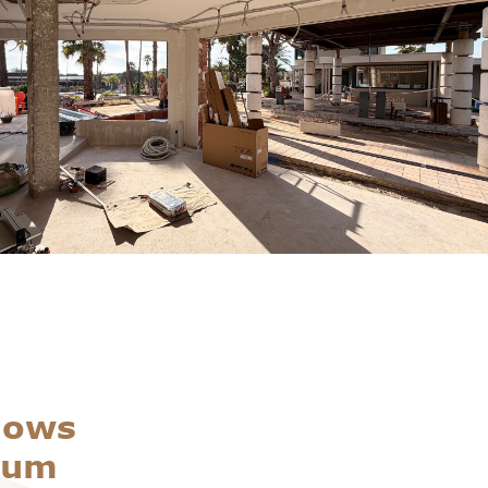
lows
ium