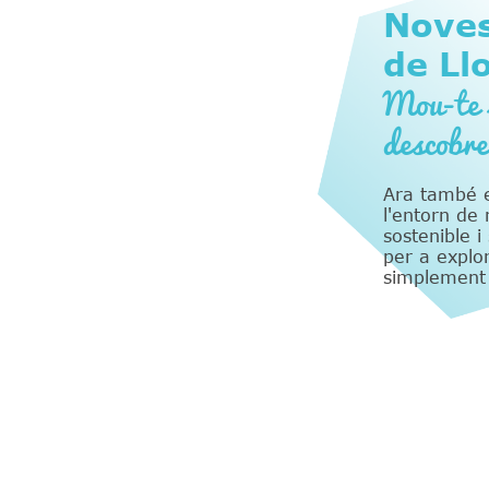
Noves
de Ll
Mou-te s
descobre
Ara també e
l'entorn d
sostenible i
per a explo
simplement g