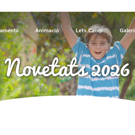
jaments
Animació
Lets Camp
Galer
Novetats 2026