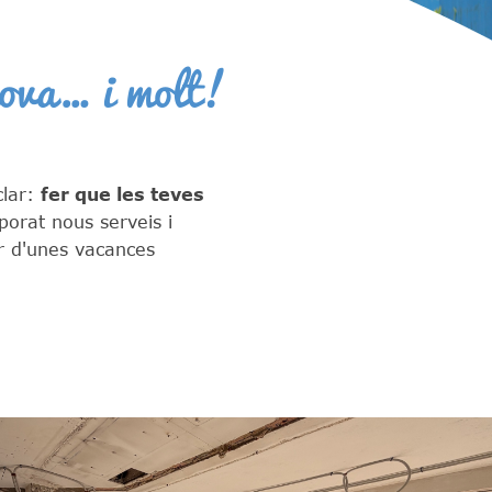
ova… i molt!
clar:
fer que les teves
porat nous serveis i
r d'unes vacances