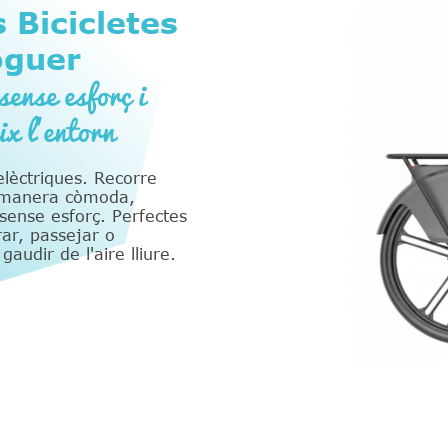
 Bicicletes
oguer
ense esforç i
ix l'entorn
lèctriques. Recorre
e manera còmoda,
 sense esforç. Perfectes
rar, passejar o
audir de l'aire lliure.