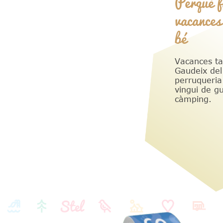
Perquè fi
vacances
bé
Vacances ta
Gaudeix del
perruqueria
vingui de gu
càmping.