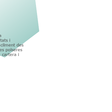
a
tats i
àcilment des
es polseres
a cartera i