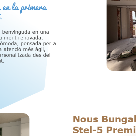
 en la primera
ó
a benvinguda en una
talment renovada,
còmoda, pensada per a
a atenció més àgil,
ersonalitzada des del
t.
Nous Bunga
Stel-5 Prem