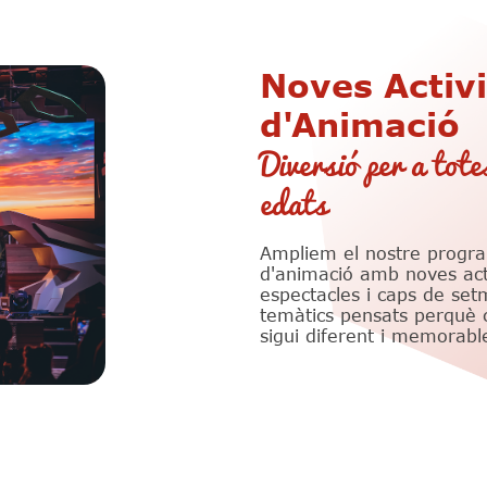
Noves Activi
d'Animació
Diversió per a tote
edats
Ampliem el nostre progr
d'animació amb noves acti
espectacles i caps de se
temàtics pensats perquè 
sigui diferent i memorabl