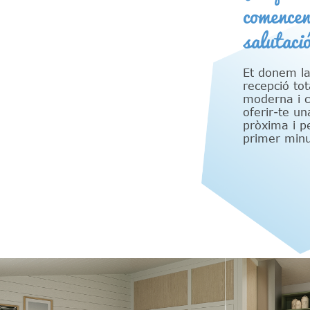
comencen
salutaci
Et donem l
recepció to
moderna i 
oferir-te un
pròxima i p
primer minu