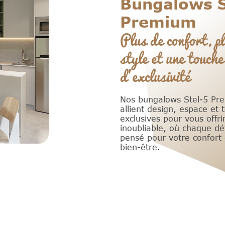
Bungalows S
Premium
Plus de confort, p
style et une touche
d’exclusivité
Nos bungalows Stel-5 Pr
allient design, espace et 
exclusives pour vous offri
inoubliable, où chaque dét
pensé pour votre confort 
bien-être.