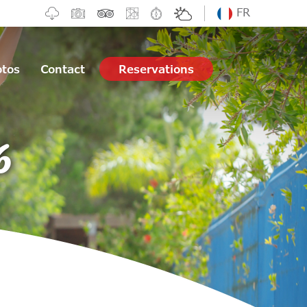
FR
otos
Contact
Reservations
6