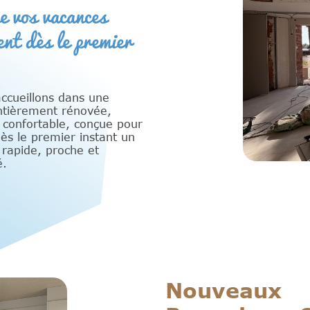
e vos vacances
nt dès le premier
ccueillons dans une
ntièrement rénovée,
confortable, conçue pour
dès le premier instant un
 rapide, proche et
é.
Nouveaux