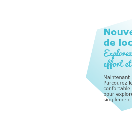
Nouve
de lo
Explorez
effort et
Maintenant a
Parcourez l
confortable 
pour explor
simplement 