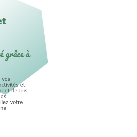
et
é grâce à
z vos
ctivités et
ment depuis
nos
liez votre
une