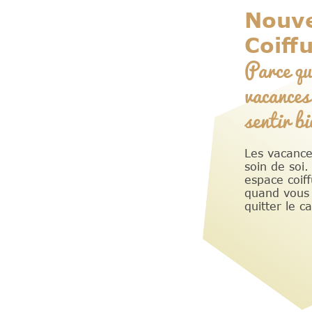
Nouve
Coiff
Parce qu
vacances,
sentir bi
Les vacance
soin de soi.
espace coif
quand vous 
quitter le c