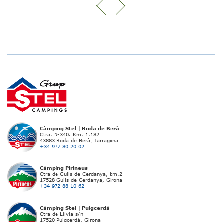
Càmping Stel | Roda de Berà
Ctra. N-340. Km. 1.182
43883 Roda de Berà, Tarragona
+34 977 80 20 02
Càmping Pirineus
Ctra de Guils de Cerdanya, km.2
17528 Guils de Cerdanya, Girona
+34 972 88 10 62
Càmping Stel | Puigcerdà
Ctra de Llívia s/n
17520 Puigcerdà, Girona