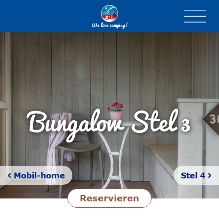
We love camping!
Bungalow Stel
3
Mobil-home
Stel 4
Reservieren