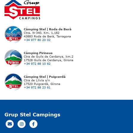
Càmping Stel | Roda de Berà
Ctra. N-340. Km. 1.182
43883 Roda de Berà, Tarragona
+34 977 80 20 02
Càmping Pirineus
Ctra de Guils de Cerdanya, km.2
17528 Guils de Cerdanya, Girona
+34 972 88 10 62
Càmping Stel | Puigcerdà
Ctra de Llívia s/n
17520 Puigcerdà, Girona
+34 972 88 23 61
Grup Stel Campings