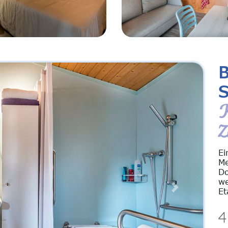
S
K
Z
Ei
Me
Do
we
Et
Next