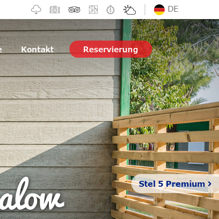
DE
e
Kontakt
Reservierung
galow
Stel 5 Premium