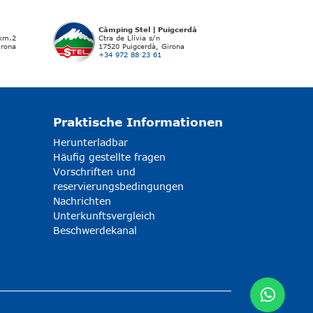
Càmping Stel | Puigcerdà
 km.2
Ctra de Llívia s/n
irona
17520 Puigcerdà, Girona
+34 972 88 23 61
Praktische Informationen
Herunterladbar
Häufig gestellte fragen
Vorschriften und
reservierungsbedingungen
Nachrichten
Unterkunftsvergleich
Beschwerdekanal