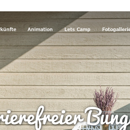
rkünfte
Animation
Lets Camp
Fotogalleri
ierefreier Bun