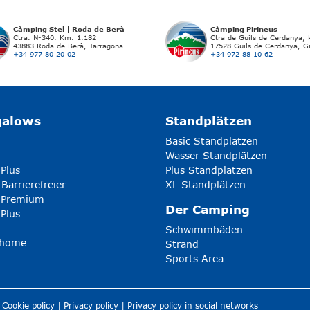
Càmping Stel | Roda de Berà
Càmping Pirineus
Ctra. N-340. Km. 1.182
Ctra de Guils de Cerdanya,
43883 Roda de Berà, Tarragona
17528 Guils de Cerdanya, G
+34 977 80 20 02
+34 972 88 10 62
galows
Standplätzen
Basic Standplätzen
Wasser Standplätzen
 Plus
Plus Standplätzen
 Barrierefreier
XL Standplätzen
5 Premium
Der Camping
 Plus
Schwimmbäden
-home
Strand
Sports Area
|
Cookie policy
|
Privacy policy
|
Privacy policy in social networks