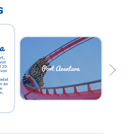
G
a
rt,
…von
Port Aventura
d 20
 von
ietet
en an
e
n.