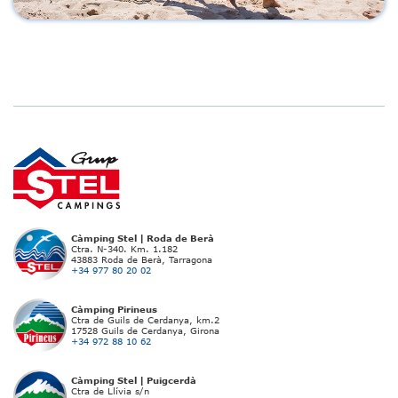
Càmping Stel | Roda de Berà
Ctra. N-340. Km. 1.182
43883 Roda de Berà, Tarragona
+34 977 80 20 02
Càmping Pirineus
Ctra de Guils de Cerdanya, km.2
17528 Guils de Cerdanya, Girona
+34 972 88 10 62
Càmping Stel | Puigcerdà
Ctra de Llívia s/n