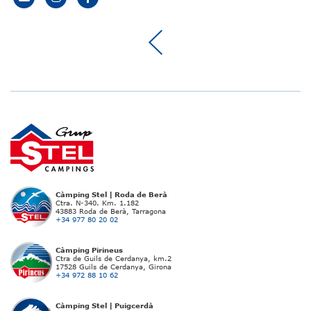
Càmping Stel | Roda de Berà
Ctra. N-340. Km. 1.182
43883 Roda de Berà, Tarragona
+34 977 80 20 02
Càmping Pirineus
Ctra de Guils de Cerdanya, km.2
17528 Guils de Cerdanya, Girona
+34 972 88 10 62
Càmping Stel | Puigcerdà