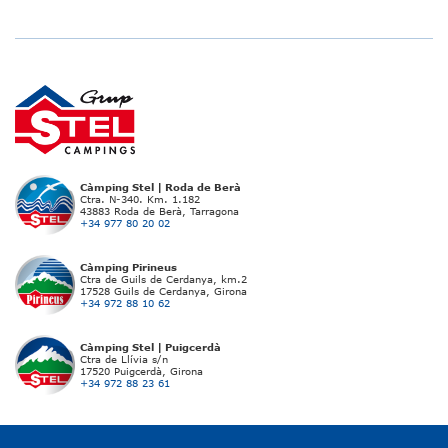
Càmping Stel | Roda de Berà
Ctra. N-340. Km. 1.182
43883 Roda de Berà, Tarragona
+34 977 80 20 02
Càmping Pirineus
Ctra de Guils de Cerdanya, km.2
17528 Guils de Cerdanya, Girona
+34 972 88 10 62
Càmping Stel | Puigcerdà
Ctra de Llívia s/n
17520 Puigcerdà, Girona
+34 972 88 23 61