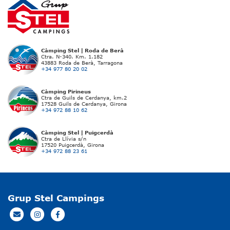
Càmping Stel | Roda de Berà
Ctra. N-340. Km. 1.182
43883 Roda de Berà, Tarragona
+34 977 80 20 02
Càmping Pirineus
Ctra de Guils de Cerdanya, km.2
17528 Guils de Cerdanya, Girona
+34 972 88 10 62
Càmping Stel | Puigcerdà
Ctra de Llívia s/n
17520 Puigcerdà, Girona
+34 972 88 23 61
Grup Stel Campings