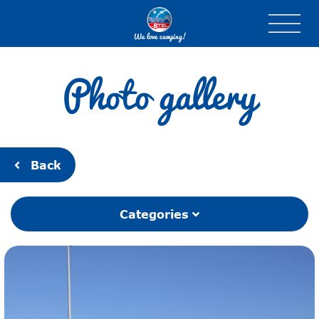
We love camping!
Photo gallery
Back
Categories